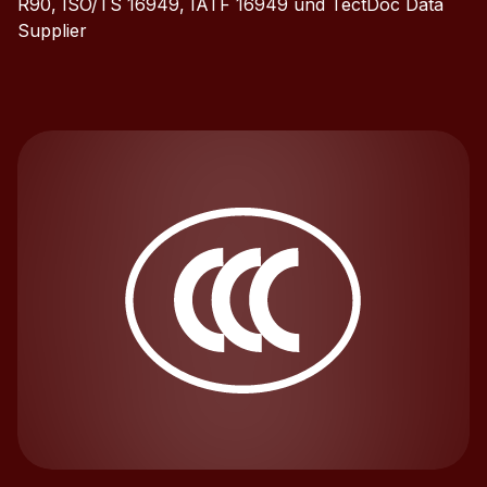
R90, ISO/TS 16949, IATF 16949 und TectDoc Data
Supplier