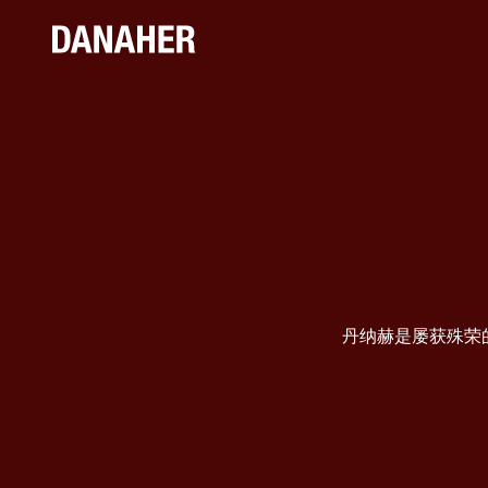
丹纳赫是屡获殊荣